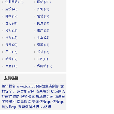
企业网站
(10)
网站
(201)
建设
(46)
如何
(22)
网络
(17)
营销
(22)
优化
(41)
网页
(14)
分析
(13)
推广
(19)
博客
(17)
企业
(22)
搜索
(20)
引擎
(14)
用户
(15)
设计
(15)
站长
(17)
JSP
(11)
百度
(36)
做网站
(12)
友情链接
鱼竿排名
www.ic.vip
环保微生态制剂
文
档安全
广州展柜定制
南昌墙绘
局域网监
控软件
国外服务器
南昌墙体绘画
南昌写
字楼出租
南昌墙绘
美国仿牌vps
仿牌vps
抗投诉vps
翼智数码科技
高仿錶