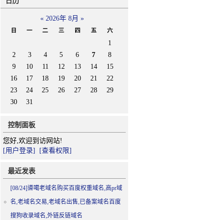
日历
«
2026年 8月
»
日
一
二
三
四
五
六
1
2
3
4
5
6
7
8
9
10
11
12
13
14
15
16
17
18
19
20
21
22
23
24
25
26
27
28
29
30
31
控制面板
您好,欢迎到访网站!
[用户登录]
[查看权限]
最近发表
[08/24]
噵噶老域名购买百度权重域名,高pr域
名,老域名交易,老域名出售,已备案域名百度
搜狗收录域名,外链反链域名