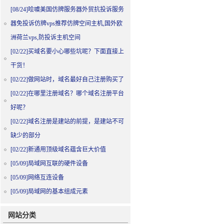
[08/24]
哙噳美国仿牌服务器外贸抗投诉服务
器免投诉仿牌vps推荐仿牌空间主机,国外欧
洲荷兰vps,防投诉主机空间
[02/22]
买域名要小心哪些坑呢？下面直接上
干货！
[02/22]
做网站时，域名最好自己注册购买了
[02/22]
在哪里注册域名？哪个域名注册平台
好呢？
[02/22]
域名注册是建站的前提，是建站不可
缺少的部分
[02/22]
新通用顶级域名蕴含巨大价值
[05/09]
局域网互联的硬件设备
[05/09]
网络互连设备
[05/09]
局域网的基本组成元素
网站分类