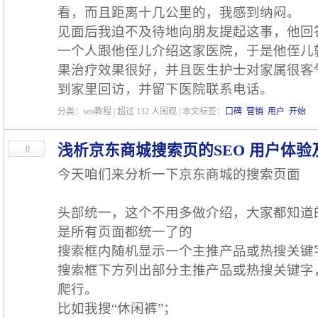
看，而且距离十几公里的，我感到纳闷。
见面后我迫不及待地向朋友提起这事，他回
一个人跟他侄儿介绍这家医院，于是他侄儿
果治疗效果很好，并且医生护士对家属很客
到家里回访，并留下医院联系电话。
分类：seo教程 | 超过
132
人围观 | 本文标签：
口碑
营销
用户
开始
浅析京东商城搜索页的SEO 用户体验
0
今天咱们来分析一下京东商城的搜索页面
头部统一，这个不用多做介绍，大家都知道
是所有页面都统一了的
搜索框内随机显示一个主推产品或热搜关键
搜索框下方列出部分主推产品或热搜关键字
爬行。
比如我搜“休闲裤”；