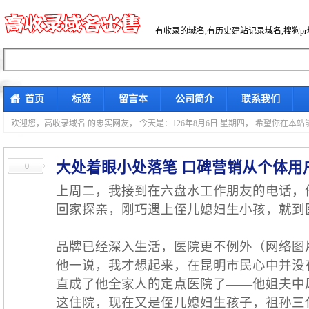
有收录的域名,有历史建站记录域名,搜狗p
首页
标签
留言本
公司简介
联系我们
欢迎您，高收录域名 的忠实网友，
今天是：126年8月6日 星期四， 希望你在本
大处着眼小处落笔 口碑营销从个体用
0
上周二，我接到在六盘水工作朋友的电话，
回家探亲，刚巧遇上侄儿媳妇生小孩，就到
品牌已经深入生活，医院更不例外（网络图
他一说，我才想起来，在昆明市民心中并没
直成了他全家人的定点医院了——他姐夫中风
这住院，现在又是侄儿媳妇生孩子，祖孙三