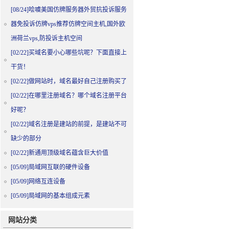
[08/24]
哙噳美国仿牌服务器外贸抗投诉服务
器免投诉仿牌vps推荐仿牌空间主机,国外欧
洲荷兰vps,防投诉主机空间
[02/22]
买域名要小心哪些坑呢？下面直接上
干货！
[02/22]
做网站时，域名最好自己注册购买了
[02/22]
在哪里注册域名？哪个域名注册平台
好呢？
[02/22]
域名注册是建站的前提，是建站不可
缺少的部分
[02/22]
新通用顶级域名蕴含巨大价值
[05/09]
局域网互联的硬件设备
[05/09]
网络互连设备
[05/09]
局域网的基本组成元素
网站分类