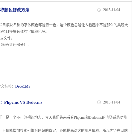
目名称颜色修改方法
2015-11-04
首页各个栏目模块名称的字体颜色都是青一色，这个颜色总是让人看起来不是那么的美观大
各栏目模块名称的字体颜色吧。
ut.css文件。
（修改红色部分）：
 本文标签：
DedeCMS
cms VS Dedecms
2015-11-04
是一个不可忽视的地方，今天我们先来看看Phpcms和Dedecms的内链系统功能
不仅能增加搜索引擎对网站的肯定，还能提高访客的用户体验。所以内链在网站