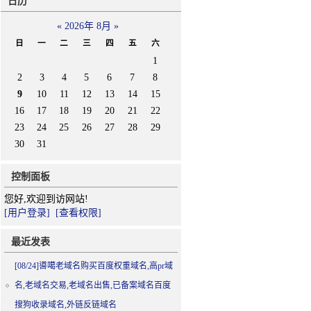
日历
«
2026年 8月
»
日
一
二
三
四
五
六
1
2
3
4
5
6
7
8
9
10
11
12
13
14
15
16
17
18
19
20
21
22
23
24
25
26
27
28
29
30
31
控制面板
您好,欢迎到访网站!
[用户登录]
[查看权限]
最近发表
[08/24]
噵噶老域名购买百度权重域名,高pr域
名,老域名交易,老域名出售,已备案域名百度
搜狗收录域名,外链反链域名