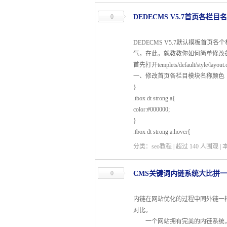
0
DEDECMS V5.7首页各栏
DEDECMS V5.7默认模板
气，在此，就教教你如何简单修改
首先打开templets/default/style/layo
一、修改首页各栏目模块名称颜色
}
.tbox dt strong a{
color:#000000;
}
.tbox dt strong a:hover{
分类：seo教程 | 超过
140
人围观 |
0
CMS关键词内链系统大比拼一：Php
内链在网站优化的过程中同外链一样，
对比。
一个网站拥有完美的内链系统，